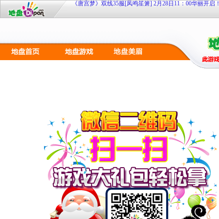
地盘网《兵临城下2》新服 sg·57【六出祁山】9月25日11
待战
地盘网《宫廷计》最新服双线249区“芈月传奇”2月4日10:0
开启！
《大侠传》特权商店限时开 欢乐扭蛋扭扭乐
《108将》群侠济世 聚义梁山
九凤临朝《凤凰决》双线51服7月20日10时倾世开启！