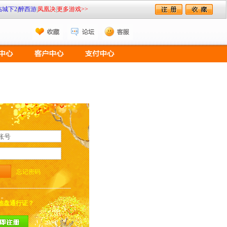
临城下2
|
醉西游
|
凤凰决
|
更多游戏>>
忘记密码
地盘通行证？