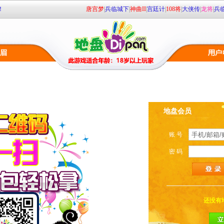
！
唐宫梦
|
兵临城下
|
神曲II
|
宫廷计
|
108将
|
大侠传
|
龙将
|
兵
1：00枕戈待战
00 火爆开启！
地盘会员
账 号
密 码
还没有