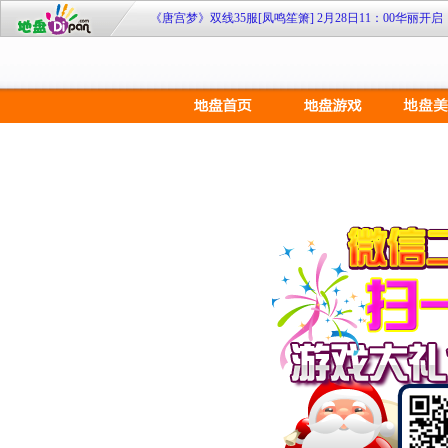
《唐宫梦》双线35服[凤鸣笙箫] 2月28日11：00华丽开启
地盘网《兵临城下2》新服 sg·57【六出祁山】9月25日1
地盘网《宫廷计》最新服双线249区“芈月传奇”2月4日10:
《大侠传》特权商店限时开 欢乐扭蛋扭扭乐
《108将》群侠济世 聚义梁山
九凤临朝《凤凰决》双线51服7月20日10时倾世开启！