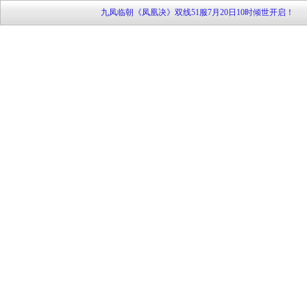
九凤临朝《凤凰决》双线51服7月20日10时倾世开启！
《唐宫梦》双线35服[凤鸣笙箫] 2月28日11：00华丽开启
地盘网《兵临城下2》新服 sg·57【六出祁山】9月25日11
待战
地盘网《宫廷计》最新服双线249区“芈月传奇”2月4日10:0
开启！
《大侠传》特权商店限时开 欢乐扭蛋扭扭乐
《108将》群侠济世 聚义梁山