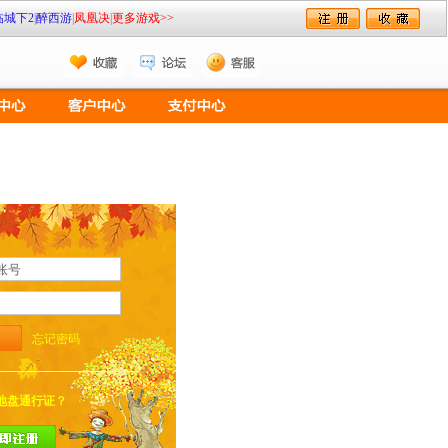
临城下2
|
醉西游
|
凤凰决
|
更多游戏>>
忘记密码
地盘通行证？