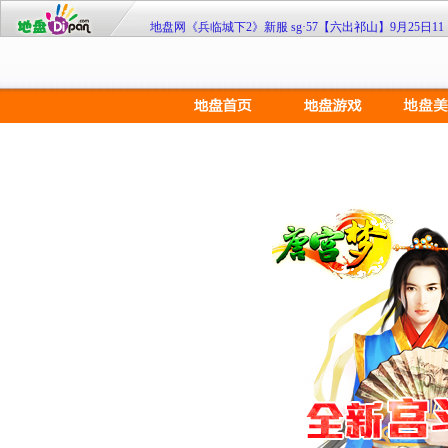
地盘网《兵临城下2》新服 sg·57【六出祁山】9月25日1
地盘网《宫廷计》最新服双线249区“芈月传奇”2月4日10:
《大侠传》特权商店限时开 欢乐扭蛋扭扭乐
《108将》群侠济世 聚义梁山
九凤临朝《凤凰决》双线51服7月20日10时倾世开启！