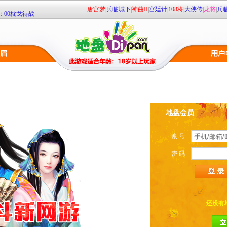
1：00枕戈待战
唐宫梦
|
兵临城下
|
神曲II
|
宫廷计
|
108将
|
大侠传
|
龙将
|
兵
00 火爆开启！
地盘会员
账 号
密 码
还没有